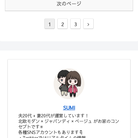
次のページ
次
1
2
3
へ
SUMI
夫20代 + 妻20代が運営しています！
北欧モダン × ジャパンディ × ベージュ がお家のコン
セプトです✳︎
各種SNSアカウントもあります☟︎
・Twitterではリアルタイムの情報