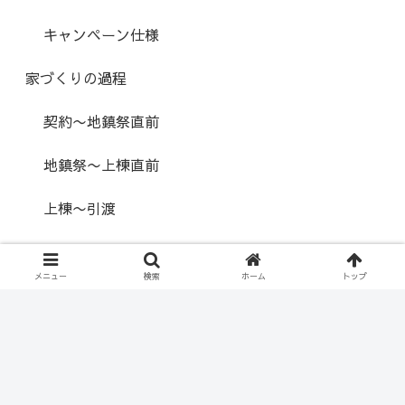
キャンペーン仕様
家づくりの過程
契約〜地鎮祭直前
地鎮祭〜上棟直前
上棟〜引渡
その他トピック
メニュー
検索
ホーム
トップ
タグ
打ち合わせ
工事
ショールーム
お金
断熱性能
ハウスメーカー選び
玄関
屋根