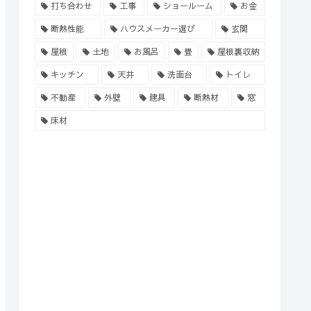
打ち合わせ
工事
ショールーム
お金
断熱性能
ハウスメーカー選び
玄関
屋根
土地
お風呂
畳
屋根裏収納
キッチン
天井
洗面台
トイレ
不動産
外壁
建具
断熱材
窓
床材