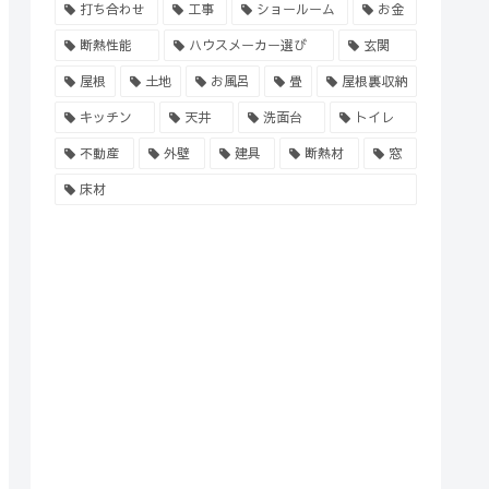
打ち合わせ
工事
ショールーム
お金
断熱性能
ハウスメーカー選び
玄関
屋根
土地
お風呂
畳
屋根裏収納
キッチン
天井
洗面台
トイレ
不動産
外壁
建具
断熱材
窓
床材