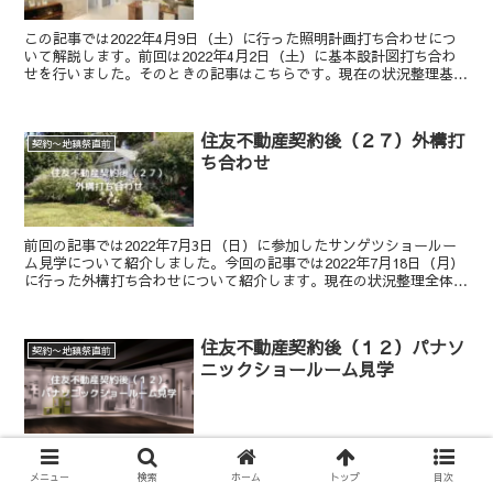
この記事では2022年4月9日（土）に行った照明計画打ち合わせにつ
いて解説します。前回は2022年4月2日（土）に基本設計図打ち合わ
せを行いました。そのときの記事はこちらです。現在の状況整理基本
設計図（1/100縮尺）を元に作成した照明計画...
住友不動産契約後（２７）外構打
契約〜地鎮祭直前
ち合わせ
前回の記事では2022年7月3日（日）に参加したサンゲツショールー
ム見学について紹介しました。今回の記事では2022年7月18日（月）
に行った外構打ち合わせについて紹介します。現在の状況整理全体的
な流れの中では、現在インテリアを決めていくフ...
住友不動産契約後（１２）パナソ
契約〜地鎮祭直前
ニックショールーム見学
前回の記事では2022年5月7日（土）に行ったサンワカンパニーショ
ールーム見学について紹介しました。今回の記事では2022年5月7日
メニュー
検索
ホーム
トップ
目次
（土）同日に行ったパナソニックショールーム見学について紹介しま