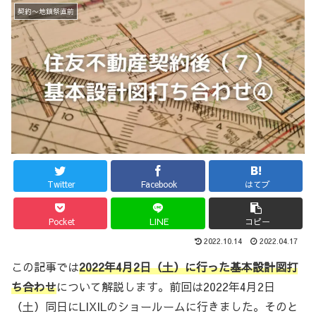
契約〜地鎮祭直前
Twitter
Facebook
はてブ
Pocket
LINE
コピー
2022.10.14
2022.04.17
この記事では
2022年4月2日（土）に行った基本設計図打
ち合わせ
について解説します。前回は2022年4月2日
（土）同日にLIXILのショールームに行きました。そのと